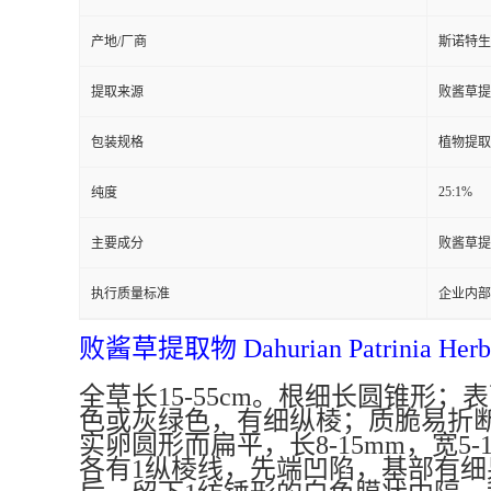
产地/厂商
斯诺特生
提取来源
败酱草提取物 
包装规格
植物提取
25:1%
纯度
主要成分
败酱草提取物 
执行质量标准
企业内部
败酱草提取物 Dahurian Patrinia Herb 
全草长
15-55cm
。根细长圆锥形；表
色或灰绿色，有细纵棱；质脆易折
实卵圆形而扁平，长
8-15mm
，宽
5-
各有
1
纵棱线，先端凹陷，基部有细