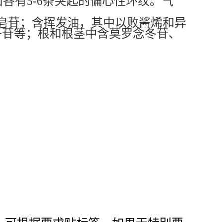
面各有
5-6
条突起的偏心性环纹。气
皂苷；含挥发油，其中以败酱烯和异
子苷等；根和根茎中含莫罗念冬苷、