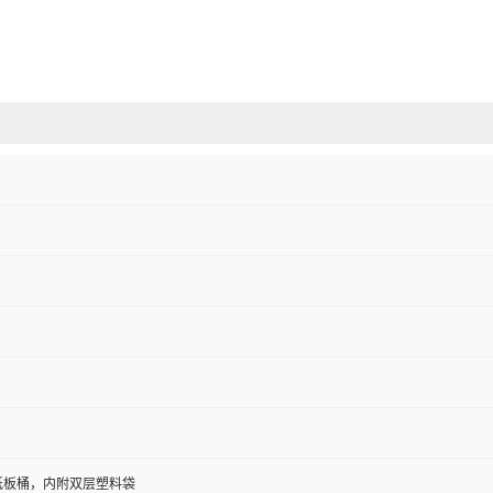
/纸板桶，内附双层塑料袋