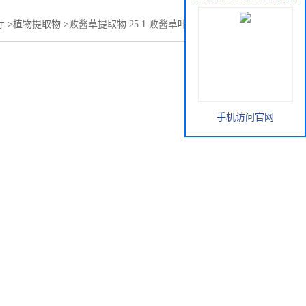
厅
>
植物提取物
>
败酱草提取物 25:1 败酱草叶粉 山苦荬提取物
手机访问官网