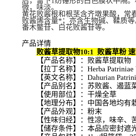
后，留下
1
纺锤形的白色膜状中隔。
微，味淡。
黄花败酱根和根茎含齐墩果酸，常
败酱烯含量*；亦含生物碱、鞣质
番木鳖苷、白花败酱苷等。
产品详情
败酱草提取物10:1 败酱草粉 速
【产品名称】：败酱草提取物
【拉丁名称】：Herba Patriniae Vi
【英文名称】：Dahurian Patrinia 
【产品别名】：苏败酱、遏蓝
【使用部位】：干燥全草
【地理分布】：中国各地均有
【产品外观】：粉末
【性味归经】：性凉，味辛、苦
【储存条件】：本品应密封遮光