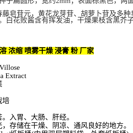
种子扁圆形，宽约
2mm
；表面棕黑色，两
春藤皂苷元，黄花龙芽苷、胡萝卜苷及多种
等。白花败酱含有挥发油，干燥果枝含黑芥
溶 浓缩 喷雾干燥 浸膏 粉 厂家
llose
Extract
菜
栽培
。入胃、大肠、肝经。
，存储在干燥、阴凉、通风良好的地方。