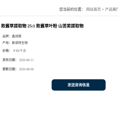
您当前的位置：
网站首页
>
产品展
败酱草提取物 25:1 败酱草叶粉 山苦荬提取物
品牌：
鑫润德
产地：
斯诺特生物
价格：
￥80/千克
发布日期：
2020-08-11
更新日期：
2026-08-06
发送咨询信息