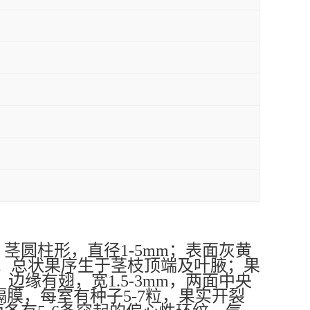
。茎圆柱形，直径
1-5mm
；表面灰黄
。总状果序生于茎枝顶端及叶腋；果
，边缘有翅，宽
1.5-3mm
，两面中央
隔膜，每室有种子
5-7
粒，果实开裂