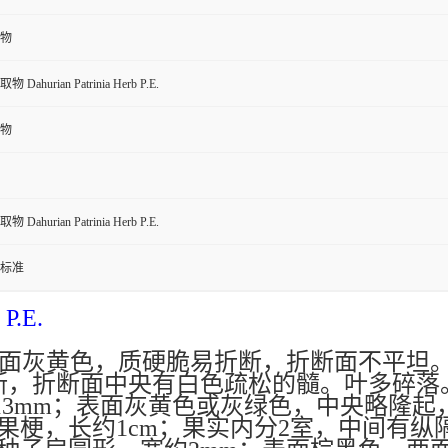
物
Dahurian Patrinia Herb P.E.
物
Dahurian Patrinia Herb P.E.
标准
P.E.
面灰黄色，质硬脆易折断，折断面不平坦
断，折断面中央有白色疏松的髓。叶多碎落
13mm
；表面灰黄色或灰绿色，中央略隆起
果梗，长约
1cm
；果实内分
2
室，中间有纵