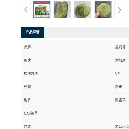
产品详请
品牌
鑫润德
用途
添加剂
UV
检测方法
外观
粉末
别名
败酱草
CAS编号
包装
25公斤