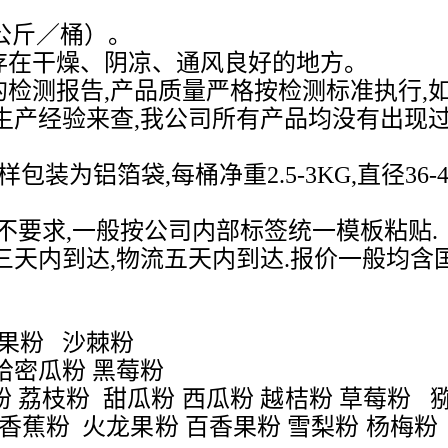
公斤／桶）。
存在干燥、阴凉、通风良好的地方。
检测报告,产品质量严格按检测标准执行,如
生产经验来查,我公司所有产品均没有出现
包装为铝箔袋,每桶净重2.5-3KG,直径36-
如不要求,一般按公司内部标签统一模板粘贴.
三天内到达,物流五天内到达.报价一般均含
丽果粉 沙棘粉
哈密瓜粉 黑莓粉
 荔枝粉 甜瓜粉 西瓜粉 越桔粉 草莓粉
粉 香蕉粉 火龙果粉 百香果粉 雪梨粉 杨梅