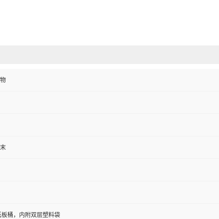
物
末
/纸板桶，内附双层塑料袋