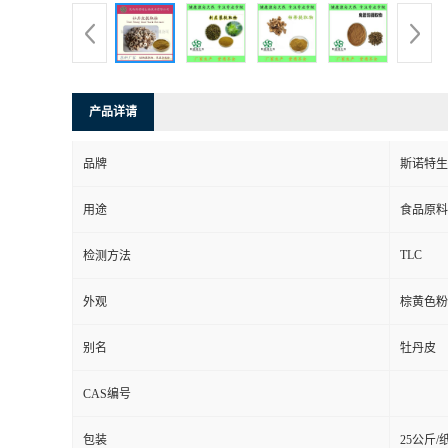
产品详请
品牌
斯诺特生
用途
食品原料
TLC
检测方法
外观
棕黄色粉
别名
牡丹皮
CAS编号
包装
25公斤