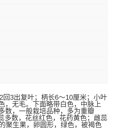
2
3
6
10
回
出复叶；柄长
～
厘米；小叶
色，无毛。下面略带白色，中脉上
多数，一般栽培品种，多为重瓣
蕊多数，花丝红色，花药黄色；雌蕊
的聚生果，卵圆形，绿色，被褐色