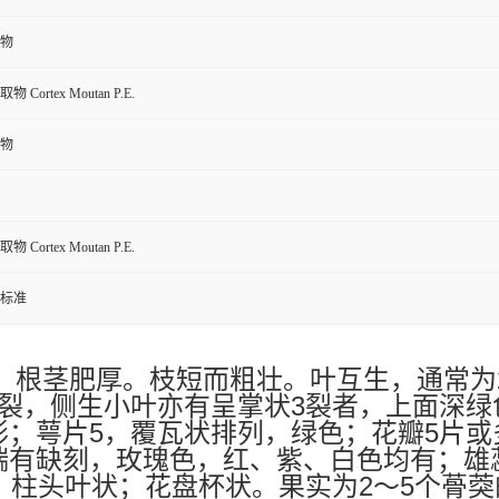
物
Cortex Moutan P.E.
物
Cortex Moutan P.E.
标准
。根茎肥厚。枝短而粗壮。叶互生，通常为
3
裂，侧生小叶亦有呈掌状
裂者，上面深绿
5
5
形；萼片
，覆瓦状排列，绿色；花瓣
片或
端有缺刻，玫瑰色，红、紫、白色均有；雄
2
5
，柱头叶状；花盘杯状。果实为
～
个蓇葖