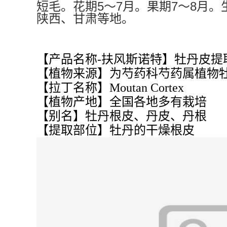
5
7
7
8
短毛。花期
～
月。果期
～
月。
陕西、甘肃等地。
【产品名称-扶风斯诺特】牡丹皮提
【植物来源】为芍药科芍药属植物牡丹Paeoni
【拉丁名称】Moutan Cortex
【植物产地】全国各地多有栽培
【别名】牡丹根皮、丹皮、丹根
【提取部位】牡丹的干燥根皮