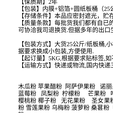
【保质期】2年
【包装】内膜+铝箔+圆纸板桶（25
【存储条件】本品应密封遮光，贮
【质量条款】每批货我们都有自已的
可协洽我司退换货.但据多年的出口
【包装方式】大货25公斤/纸板桶,小样
据要求换成小包装,方便使用.
【起订量】5KG,根据要求贴标签,
【运输方式】快递或物流,国内快递
木瓜粉 苹果醋粉 阿萨伊果粉 诺
蓝莓粉 凤梨粉 柠檬粉 芒果粉 
樱桃粉 椰子粉 无花果粉 圣女果粉
粉 雪莲果粉 乌梅粉 菠萝粉 桑葚