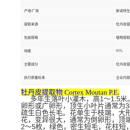
产地/厂商
斯诺特生
提取来源
牡丹皮提取物 
包装规格
植物提取
95%
纯度
主要成分
牡丹皮提取物 
执行质量标准
企业内部
牡丹皮提取物 Cortex Moutan P.E.
1
1.5
多年生落叶小灌木，高
～
米
3
卵形或广卵形，顶生小叶片通常为
疏生白色长毛。花单生于枝端，大
花，变异很大，通常为倒卵形，顶
2
5
～
枚，绿色，密生短毛，花柱短