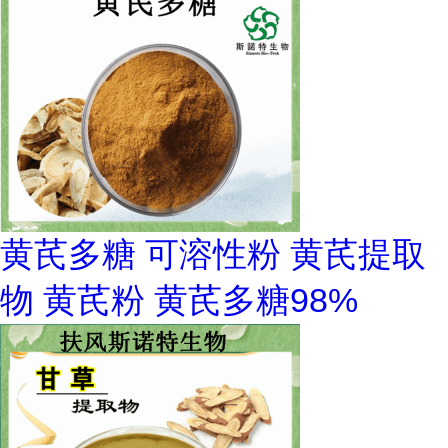
黄芪多糖 可溶性粉 黄芪提取
物 黄芪粉 黄芪多糖98%