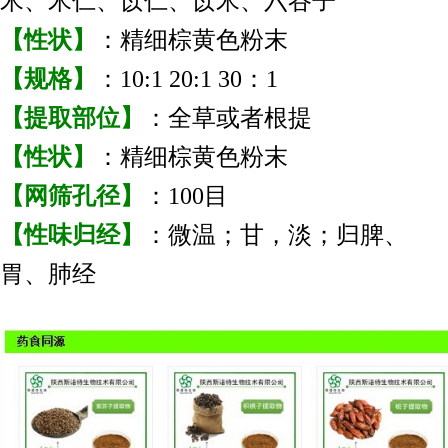
米、米仁、苡仁、苡米、六谷子
【性状】
：精细棕黄色粉末
【规格】
：10:1 20:1 30：1
【提取部位】
：全草或者根提
【性状】
：精细棕黄色粉末
【网筛孔径】
：100目
【性味归经】
：微温；甘，淡；归脾、
胃、肺经