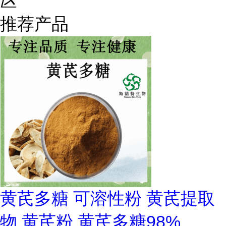
区
推荐产品
黄芪多糖 可溶性粉 黄芪提取
物 黄芪粉 黄芪多糖98%