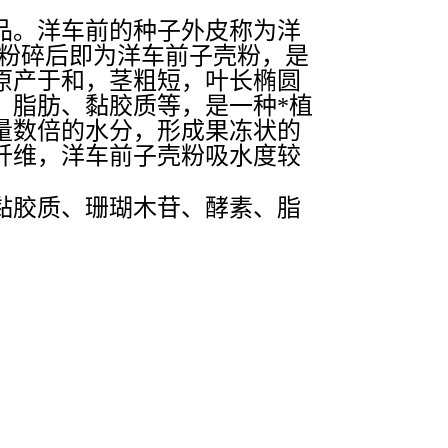
品。洋车前的种子外皮称为洋
usk)，粉碎后即为洋车前子壳粉，是
原产于和，茎粗短，叶长椭圆
、脂肪、黏胶质等，是一种*植
量数倍的水分，形成果冻状的
纤维，洋车前子壳粉吸水度较
黏胶质、珊瑚木苷、酵素、脂