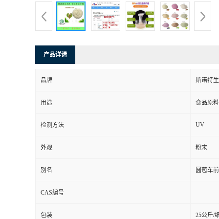
产品详请
品牌
斯诺特生
用途
食品原料
UV
检测方法
外观
粉末
别名
圆苞车前
CAS编号
包装
25公斤