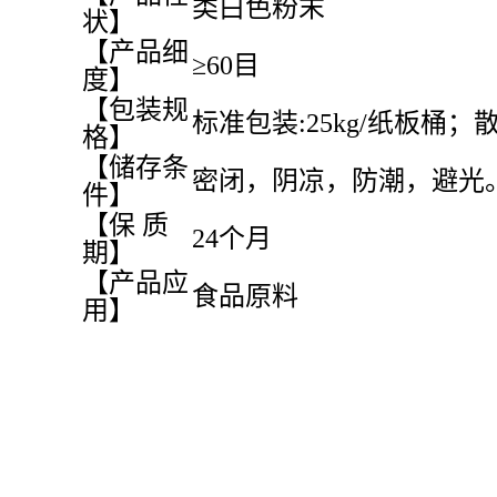
类白色粉末
状】
【产品细
≥60目
度】
【包装规
标准包装:25kg/纸板桶；散货
格】
【储存条
密闭，阴凉，防潮，避光
件】
【保 质
24个月
期】
【产品应
食品原料
用】