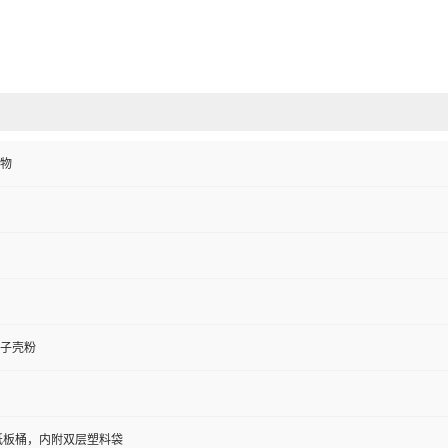
物
子壳粉
/纸板桶，内附双层塑料袋