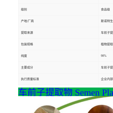
级别
食品级
产地/厂商
斯诺特生
提取来源
车前子提取物 
包装规格
植物提取
98%
纯度
主要成分
车前子提取物 
执行质量标准
企业内部
车前子提取物 Semen Planta