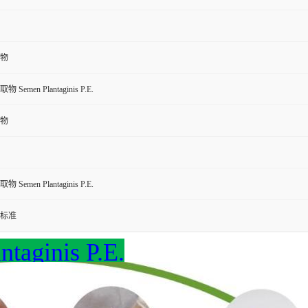
物
Semen Plantaginis P.E.
物
Semen Plantaginis P.E.
标准
ginis P.E.