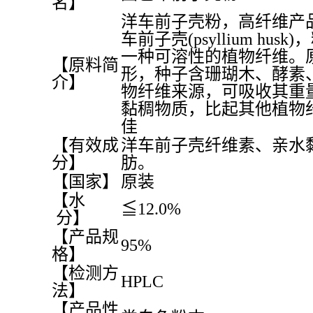
名】
洋车前子壳粉，高纤维产
车前子壳(psyllium h
一种可溶性的植物纤维。
【原料简
形，种子含珊瑚木、酵素
介】
物纤维来源，可吸收其重
黏稠物质，比起其他植物
佳
【有效成
洋车前子壳纤维素、亲水
分】
肪。
【国家】
原装
【水
≦12.0%
分】
【产品规
95%
格】
【检测方
HPLC
法】
【产品性