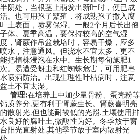
半阴处，当根茎上萌发出新叶时，便已成
活。也可用孢子繁殖，将成熟孢子撒入腐
叶土表面，喷雾保湿。一般2个月后长出孢
子体。夏季高温，要保持较高的空气湿
度，肾蕨作吊盆栽培时，容易干燥，应多
喷水，注意通风。但浇水不宜太多，更不
能把植株浸泡在水中。生长期每旬施肥1
次。易遭受蚜虫和红蜘蛛危害，可用肥皂
水喷洒防治。出现生理性叶枯病时，注意
盆土不宜太湿。
管理
:
在培养土中加少量骨粉、蛋壳粉等
钙质养分,更有利于肾蕨生长。肾蕨喜明亮
的散射光,但也能耐较低的光照.土壤使用排
水良好的腐叶土,微酸性为好。冬季放于窗
台阳光直射处,其他季节放于室内散射光
处。