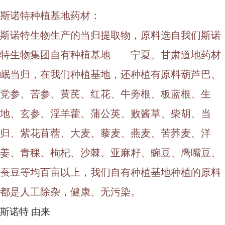
斯诺特种植基地药材：
斯诺特生物生产的当归提取物，原料选自我们斯诺
特生物集团自有种植基地
——宁夏、甘肃道地药材
岷当归，在我们种植基地，还种植有原料葫芦巴、
党参、苦参、黄芪、红花、牛蒡根、板蓝根、生
地、玄参、淫羊藿、蒲公英、败酱草、柴胡、当
归、紫花苜蓿、大麦、藜麦、燕麦、苦荞麦、洋
姜、青稞、枸杞、沙棘、亚麻籽、豌豆、鹰嘴豆、
蚕豆等均百亩以上，我们自有种植基地种植的原料
都是人工除杂，健康、无污染。
斯诺特
由来