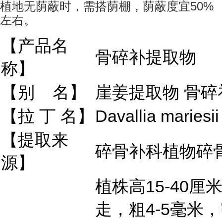
50%
植地无荫蔽时，需搭荫棚，荫蔽度宜
左右。
【产品名
骨碎补提取物
称】
【别 名】
崖姜提取物 骨碎
【拉 丁 名】
Davallia mariesi
【提取来
碎骨补科植物碎
源】
植株高15-40
走，粗4-5毫米