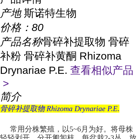
产地
斯诺特生物
价格：
80
产品名称
骨碎补提取物 骨碎
补粉 骨碎补黄酮 Rhizoma
Drynariae P.E.
查看相似产品
>
简介
骨碎补提取物 Rhizoma Drynariae P.E.
常用分株繁殖，以5~6月为好。将母株
轻轻剥开，分开匍匐枝，每盆栽2-3丛，放