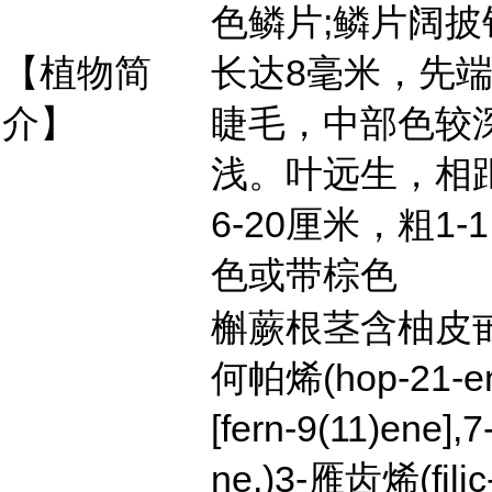
色鳞片;鳞片阔
【植物简
长达8毫米，先
介】
睫毛，中部色较
浅。叶远生，相距
6-20厘米，粗1-
色或带棕色
槲蕨根茎含柚皮甙(na
何帕烯(hop-21-e
[fern-9(11)ene]
ne,)3-雁齿烯(fili