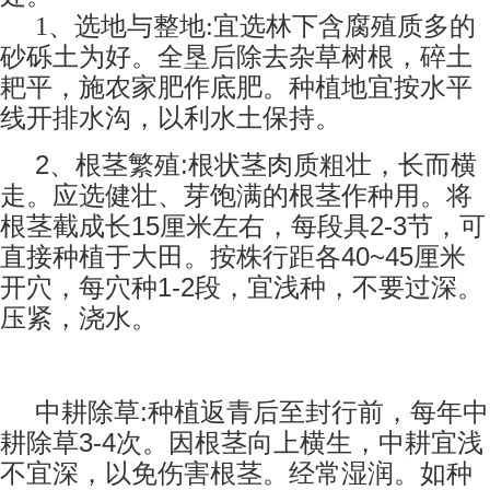
1、选地与整地:宜选林下含腐殖质多的
砂砾土为好。全垦后除去杂草树根，碎土
耙平，施农家肥作底肥。种植地宜按水平
线开排水沟，以利水土保持。
2
:
、根茎繁殖
根状茎肉质粗壮，长而横
走。应选健壮、芽饱满的根茎作种用。将
15
2-3
根茎截成长
厘米左右，每段具
节，可
40~45
直接种植于大田。按株行距各
厘米
1-2
开穴，每穴种
段，宜浅种，不要过深。
压紧，浇水。
:
中耕除草
种植返青后至封行前，每年中
3-4
耕除草
次。因根茎向上横生，中耕宜浅
不宜深，以免伤害根茎。经常湿润。如种