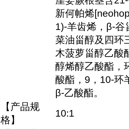
崖姜蕨根茎含21-
新何帕烯[neohop-1
1)-羊齿烯，β-
菜油甾醇及四环
木菠萝甾醇乙酸
醇烯醇乙酸酯，
酸酯，9，10-环羊
β-乙酸酯。
【产品规
10:1
格】