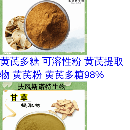
黄芪多糖 可溶性粉 黄芪提取
物 黄芪粉 黄芪多糖98%