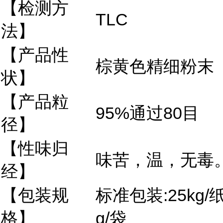
【检测方
TLC
法】
【产品性
棕黄色精细粉末
状】
【产品粒
95%通过80目
径】
【性味归
味苦，温，无毒
经】
【包装规
标准包装:25kg/
格】
g/袋