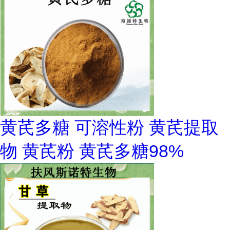
黄芪多糖 可溶性粉 黄芪提取
物 黄芪粉 黄芪多糖98%