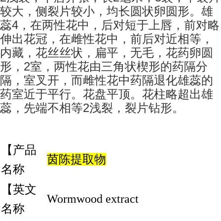
较大，侧裂片较小，均长圆状卵圆形。雄
4
蕊
，在两性花中，后对短于上唇，前对略
伸出花冠，在雌性花中，前后对近相等，
内藏，花丝丝状，扁平，无毛，花药卵圆
2
形，
室，两性花由三角状楔形的药隔分
隔，室叉开，而雌性花中药隔退化雄蕊的
药室近于平行。花盘平顶。花柱略超出雄
2
蕊，先端不相等
浅裂，裂片钻形。
【产品
茵陈提取物
名称
【英文
Wormwood extract
名称