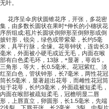
无叶。
花序呈伞房状圆锥花序，开张，多花密
集，由多数长圆状在果时*伸长的小穗状花
;
序所组成
苞片长圆状倒卵形至倒卵形或倒
5
披针形，锐尖，绿色或带紫晕，长约
毫
3
米，具平行脉，全缘。花萼钟状，连齿长
毫米，外面被小硬毛或近无毛，内面在喉
13
5
部有白色柔毛环，
脉，*显著，萼齿
，
0.5
三角形，等大，长
毫米。花冠紫红、淡
7
红至白色，管状钟形，长
毫米，两性花冠
5
筒长
毫米，显著超出花萼，而雌性花冠筒
3
短于花萼，长约
毫米，外面疏被短柔毛，
内面在喉部被疏短柔毛，冠檐明显二唇
1.5
形，上唇直立，卵圆形，长
毫米，先端
2
2
3
浅裂，下唇开张，长
毫米，
裂，中裂片