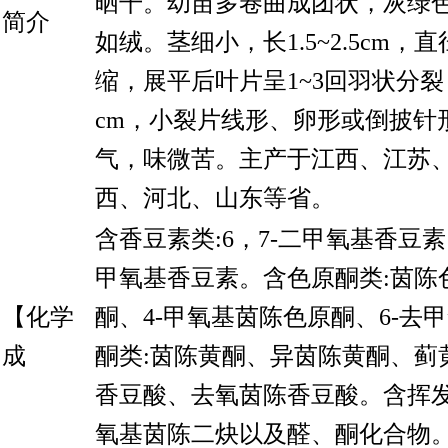
晒干。幼苗多卷曲成团状，灰绿
简介
如绒。茎细小，长1.5~2.5cm，直径
缩，展平后叶片呈1~3回羽状分裂，
cm，小裂片线形、卵形或倒披针
气，味微苦。主产于江西、江苏
西、河北、山东等省。
含香豆素类:6，7-二甲氧基香豆素
甲氧基香豆素。含色原酮类:茵陈
【化学
酮、4-甲氧基茵陈色原酮、6-去
成
酮类:茵陈黄酮、异茵陈黄酮、蓟
香豆酸、去氧茵陈香豆酸。含挥发
氧基茵陈二炔以及醛、酮化合物