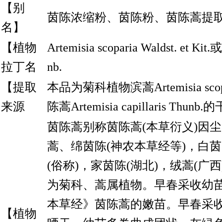
【别
茵陈浓缩粉、茵陈粉、茵陈蒿提
名】
【植物
Artemisia scoparia Waldst. et Kit.或
拉丁名
nb.
【提取
本品为菊科植物滨蒿Artemisia scoparia
来源
陈蒿Artemisia capillaris Th
茵陈蒿别称茵陈蒿(本草衍义)因
蒿、绵茵陈(神农本草经等)，白茵
(俗称)，家茵陈(湖北)，绒蒿(广
为菊科、蒿属植物。早春采收幼
本草经》茵陈蒿的嫩苗。早春采
【植物