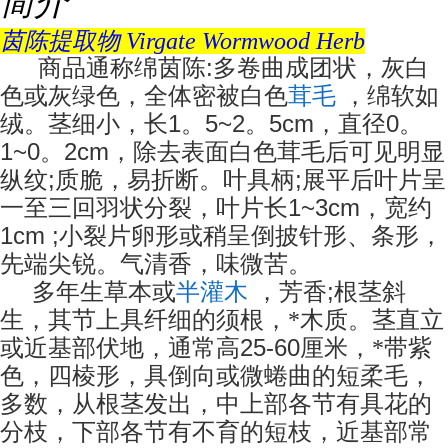
简介
茵陈提取物 Virgate Wormwood Herb
:
商品通称绵茵陈
多卷曲成团状，灰白
色或灰绿色，全体密被白色
茸毛
，绵软如
1
5~2
5cm
0
绒。茎细小，长
。
。
，直径
。
1~0
2cm
。
，除去表面白色茸毛后可见明显
;
;
纵纹
质脆，易折断。叶具柄
展平后叶片呈
1~3cm
一至三回羽状分裂，叶片长
，宽约
1cm ;
小裂片卵形或稍呈倒披针形、条形，
先端尖锐。气清香，味微苦。
;
多年生草本或
半灌木
，芳香
根茎斜
生，其节上具纤细的须根，*木质。茎直立
25-60
或近基部伏地，通常高
厘米，*带紫
色，四棱形，具倒向或微蜷曲的短柔毛，
多数，从根茎发出，中上部各节有具花的
分枝，下部各节有不育的短枝，近基部常