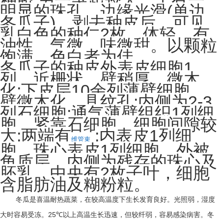
;
种脐
另一突起较大，上有一
(
明显的珠孔。边缘光滑
单边
)
冬瓜子
。剥去种皮后，可见
2
乳白色的种仁
枚，体轻，有
油性。气微，味微甜。以颗粒
饱满、色白者为佳。
1
冬瓜子的种皮外表皮细胞
列，近栅状，壁稍厚，微木
;
10
化
下皮层
余列薄壁细胞，
;
2-3
壁微木化，具纹孔
内侧为
;
1
列石细胞
通气薄壁组织
列细
胞，紧靠石细胞，细胞间隙较
;
;
1
大
两端有
内表皮
列细
维管束
1
胞。珠心表皮
列细胞，外被
角质层，内侧为残存的珠心及
2
胚乳。中央有
枚子叶，细胞
含脂肪油及糊粉粒。
冬瓜是喜温耐热蔬菜，在较高温度下生长发育良好。光照弱，湿度
大时容易受冻。
25
℃
以上高温生长迅速，但较纤弱，容易感染病害。冬