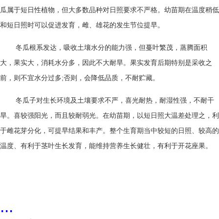
瓜属于短日性植物，但大多数品种对日照要求不严格。幼苗期在温度稍低
和短日照时可以促进发育，雌、雄花的发生节位提早。
冬瓜根系发达，吸收土壤水分的能力强，但蔓叶繁茂，蒸腾面积
大，果实大，消耗水分多，因此不大耐旱。果实发育后期特别是采收之
前，则不宜水分过多
;
否则，会降低品质，不耐贮藏。
冬瓜子对生长环境及土壤要求不严，喜光耐热，耐湿性强，不耐干
旱。喜较强阳光，而且较耐弱光。在幼苗期，以短日照大温差处理之，利
于雌花芽分化，可提早结果和丰产。整个生育期当中较短的日照、较高的
温度、有利于茎叶生长发育，能维持营养生长健壮，有利于开花座果。
...