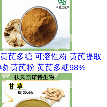
黄芪多糖 可溶性粉 黄芪提取
物 黄芪粉 黄芪多糖98%