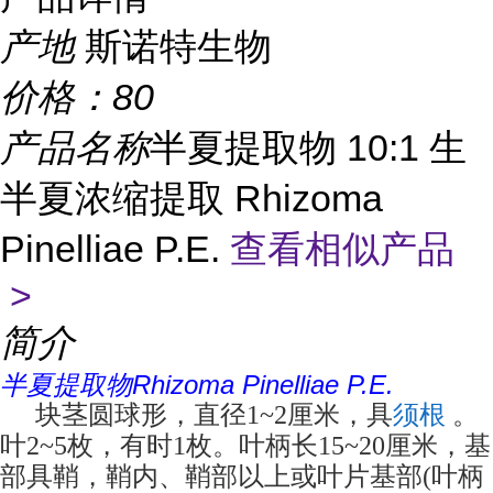
产地
斯诺特生物
价格：
80
产品名称
半夏提取物 10:1 生
半夏浓缩提取 Rhizoma
Pinelliae P.E.
查看相似产品
>
简介
半夏提取物Rhizoma Pinelliae P.E.
须根
块茎圆球形，直径1~2厘米，具
。
叶2~5枚，有时1枚。叶柄长15~20厘米，基
部具鞘，鞘内、鞘部以上或叶片基部(叶柄