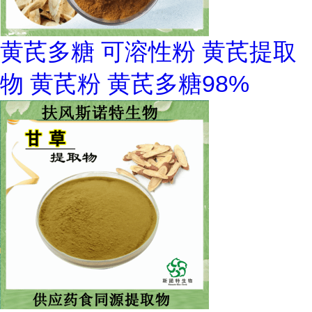
黄芪多糖 可溶性粉 黄芪提取
物 黄芪粉 黄芪多糖98%