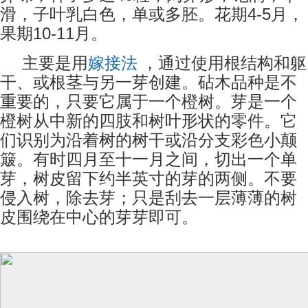
4-5
滑，子叶乳白色，单或多胚。花期
月，
10-11
果期
月。
嫁接法
主要是用
，通过使用根结构和躯
干、或根茎与另一芽创建。砧木品种是不
重要的，只要它属于一个橙树。芽是一个
橙树从中新的四肢和树叶形状的零件。它
们识别为沿着树的树干或沿分支彩色小颠
簸。有时四月至十一月之间，切出一个单
芽，树皮留下约半英寸的芽的两侧。不要
侵入树，除去芽；只是刮去一层薄薄的树
皮围绕在中心的芽芽即可。