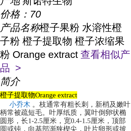
产地
斯诺特生物
价格：
70
产品名称
橙子果粉 水溶性橙
子粉 橙子提取物 橙子浓缩果
粉 Orange extract
查看相似产
品 >
简介
橙子提取物Orange extract
小乔木
。枝通常有粗长刺，新梢及嫩叶
柄常被疏短毛。叶厚纸质，翼叶倒卵状椭
圆形，长1-2.5厘米，宽0.4-1.5厘米，顶部
圆或钝，向基部渐狭楔尖，叶片卵形或披