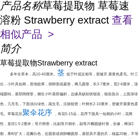
产品名称
草莓提取物 草莓速
溶粉 Strawberry extract
查看
相似产品 >
简介
草莓提取物
Strawberry extract
茎
多年生草本，高
10-40
厘米。
低于叶或近相等，密被开
.
展黄色柔毛。叶三
出，小叶具短柄，质地较厚，倒卵形或菱形，稀几圆形，长
3-7
厘米，宽
2-6
厘米，顶
端圆钝，基部阔楔形，侧生小叶基部偏斜，边缘具缺刻状锯齿，锯齿急尖，上面深绿
色，几无毛，下面淡白绿色，疏生毛，沿脉较密；叶柄长
2-10
厘米，密被开展黄色柔
聚伞花序
毛。草莓花呈
，有花
5-15
朵，花序下面具一短柄的小叶；花两
性，直径
1.5-2
厘米；萼片卵形，比副萼片稍长，副萼片椭圆披针形，全缘，稀深
2
裂，果时扩大；花瓣白色，近圆形或倒卵椭圆形，基部具不显的爪；雄蕊
20
枚，不等