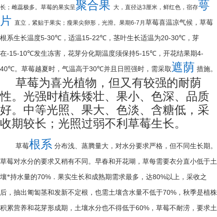
聚合果
萼
长；雌蕊极多。草莓的果实呈
大，直径达
3
厘米，鲜红色，宿存
片
草莓喜温凉气候，草莓
直立，紧贴于果实；瘦果尖卵形，光滑。果期
6-7
月
5-30
℃
15-22
℃
20-30
℃
根系生长温度
，适温
，茎叶生长适温为
，芽
-15-10
℃
5-15
℃
4-
在
发生冻害，花芽分化期温度须保持
，开花结果期
遮荫
40
℃
30
℃
。草莓越夏时，气温高于
并且日照强时，需采取
措施。
草莓为喜光植物，但又有较强的耐荫
性。光强时植株矮壮、果小、色深、品质
好。中等光照、果大、色淡、含糖低，采
收期较长；光照过弱不利草莓生长。
根系
草莓
分布浅、蒸腾量大，对水分要求严格，但不同生长期。
草莓对水分的要求又稍有不同。早春和开花瑚，草每需要衣分直小低于土
70%
80%
壤*持水量的
．果实生长和成熟期需求最多，达
以上，采收之
70%
后，抽出匍匐茎和发新不定根，也需土壤含水量不低于
，秋季是植株
60%
积累营养和花芽形成期，土壤水分也不得低于
，草莓不耐涝，要求土