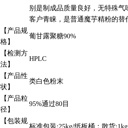
别是制成品质量良好，无特殊气
客户青睐，是普通魔芋精粉的替
【产品规
葡甘露聚糖90%
格】
【检测方
HPLC
法】
【产品性
类白色粉末
状】
【产品粒
95%通过80目
径】
【包装规
标准包装:25kg/纸板桶；散货:1kg