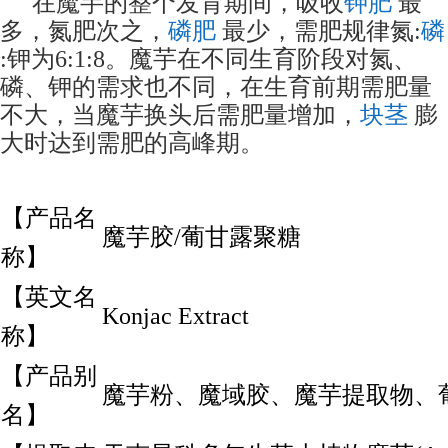
在魔芋的整个发育期间，吸收
钾肥
最
多，氮肥次之，
磷肥
最少，需肥规律氮:
磷
:钾为6:1:8。魔芋在不同生育阶段对氮、
磷、钾的需求也不同，在生育前期需肥量
不大，当魔芋换头后需肥量增加，
块茎
膨
大时达到需肥的高峰期。
【产品名
魔芋胶/葡甘露聚糖
称】
【英文名
Konjac Extract
称】
【产品别
魔芋粉、魔域胶、魔芋提取物、
名】