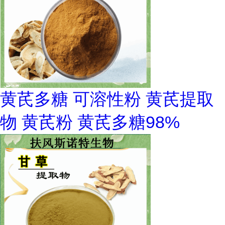
黄芪多糖 可溶性粉 黄芪提取
物 黄芪粉 黄芪多糖98%