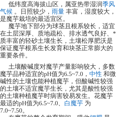
季风
低纬度高海拔山区，属亚热带湿润
气候
雨量
。日照较少，
丰富，湿度较大，
是魔芋栽培的最适宜区。
魔芋地下部分为球茎且根系较长，适宜
在土层深厚、质地疏松、排水透气良好、*
质丰富的轻砂土壤生长，土壤松厚肥沃是
保证魔芋根系生长发育和块茎正常膨大的
重要条件。
土壤酸碱度对魔芋产量影响较大，多数
魔芋品种适宜的pH值为6.5~7.0，
中性
和微
碱性的土壤也能种植魔芋，但酸碱性较强
的土壤不适宜魔芋生长，尤其是酸性较强
的土壤种植魔芋时病害较易发生。花魔芋
最适的pH值为6.5~7.0、
白魔芋
为
7.0~7.50。