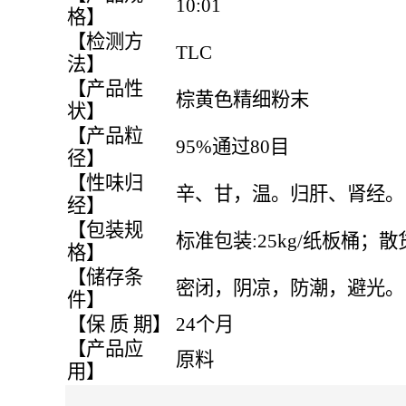
10:01
格】
【检测方
TLC
法】
【产品性
棕黄色精细粉末
状】
【产品粒
95%通过80目
径】
【性味归
辛、甘，温。归肝、肾经。
经】
【包装规
标准包装:25kg/纸板桶；散货
格】
【储存条
密闭，阴凉，防潮，避光。
件】
【保 质 期】
24个月
【产品应
原料
用】