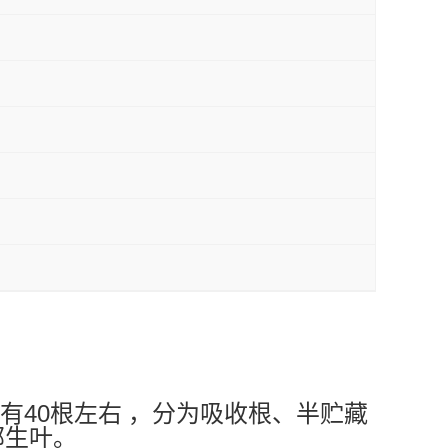
40
有
根左右
，分为吸收根、半贮藏
部生叶。