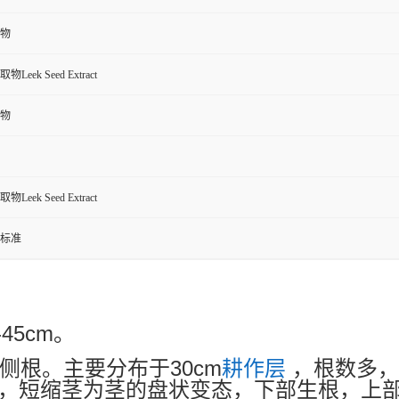
物
eek Seed Extract
物
eek Seed Extract
标准
-45cm
。
30cm
侧根。主要分布于
耕作层
，根数多，
，短缩茎为茎的盘状变态，下部生根，上