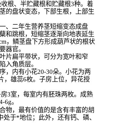
吸收根、半贮藏根和贮藏根3种。着
茎的盘状变态，下部生根，上部生
一、二年生营养茎短缩变态成盘
蘖和跳根，短缩茎逐渐向地表延生
.0cm，鳞茎盘下方形成葫芦状的根状
要器官。
叶片扁平带状，可分为宽叶和窄
陷入角质层。
，内有小花20-30朵。小花为两
6片，雄蕊6枚。子房上位，异花授
子房3室，每室内有胚珠两枚。成熟
-6g。
合物，最有价值的是含有丰富的胡
中处于*地位；此外，还有钙、磷、