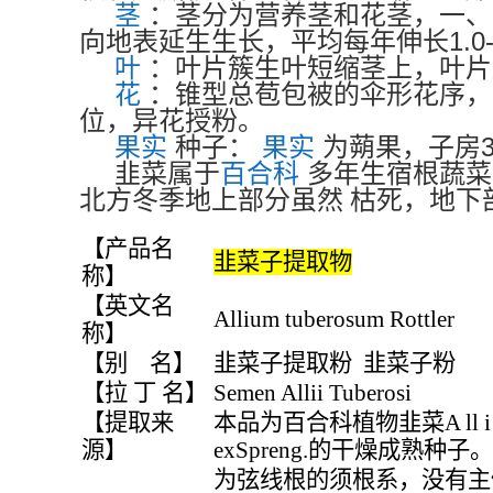
茎
：茎分为营养茎和花茎，一、
1.0
向地表延生生长，平均每年伸长
叶
：叶片簇生叶短缩茎上，叶片
花
：锥型总苞包被的伞形花序，
位，异花授粉。
果实
种子：
果实
为蒴果，子房
韭菜属于
百合科
多年生宿根蔬菜
北方冬季地上部分虽然
枯死，地下
【产品名
韭菜子提取物
称】
【英文名
Allium tuberosum Rottler
称】
【别 名】
韭菜子提取粉 韭菜子粉
【拉 丁 名】
Semen Allii Tuberosi
【提取来
本品为百合科植物韭菜A ll i u m t 
源】
exSpreng.的干燥成熟种子。
为弦线根的须根系，没有主