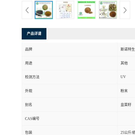
产品详请
品牌
斯诺特生
用途
其他
UV
检测方法
外观
粉末
别名
韭菜籽
CAS编号
包装
25公斤