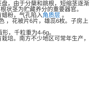
茎盘，由于分蘖和跳根，短缩茎逐渐
。根状茎为贮藏养分的重要器官。
有蜡粉，气孔陷入
角质层
。
6
6
色
，花被片
片，雄蕊
枚。子房上
4-6g
盾形，千粒重为
。
有栽培。南方不少地区可常年生产，