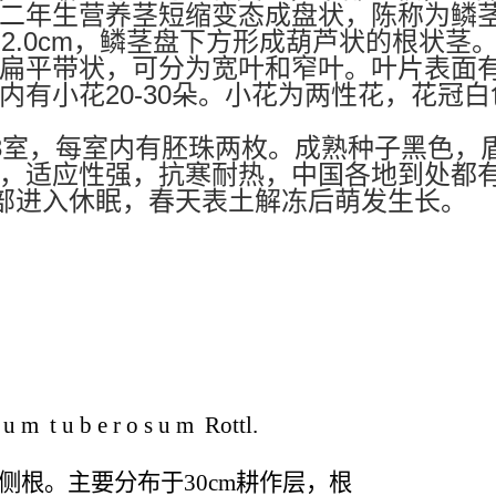
二年生营养茎短缩变态成盘状，陈称为鳞
-2.0cm
，鳞茎盘下方形成葫芦状的根状茎
扁平带状，可分为宽叶和窄叶。叶片表面
20-30
内有小花
朵。小花为两性花，花冠白
3
室，每室内有胚珠两枚。成熟种子黑色，
，适应性强，抗寒耐热，中国各地到处都
部进入休眠，春天表土解冻后萌发生长。
u b e r o s u m Rottl.
侧根。主要分布于30cm耕作层，根