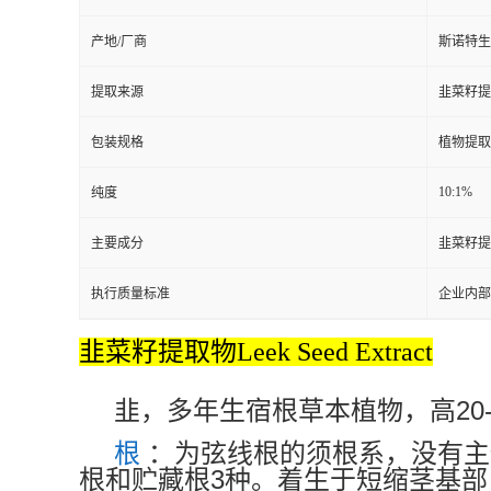
产地/厂商
斯诺特生
提取来源
韭菜籽提取物L
包装规格
植物提取
10:1%
纯度
主要成分
韭菜籽提取物L
执行质量标准
企业内部
韭菜籽提取物Leek Seed Extract
20
韭，多年生宿根草本植物，高
根
：为弦线根的须根系，没有主
3
根和贮藏根
种。着生于短缩茎基部