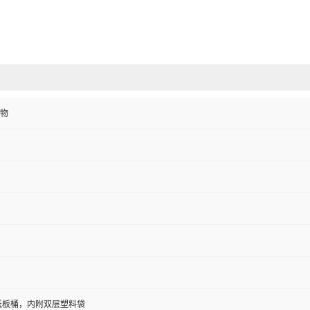
物
/纸板桶，内附双层塑料袋