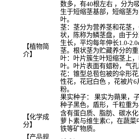
数多，有40根左右 ，分为
生于短缩茎基部，短缩茎为
叶。
茎：茎分为营养茎和花茎，
状，陈称为鳞茎盘，由于分
生长，平均每年伸长1.0-2
【植物简
茎。根状茎为贮藏养分的重
介】
叶：叶片簇生叶短缩茎上，
叶。叶片表面有蜡粉，气孔
花：锥型总苞包被的伞形花序
性花，花冠白色 ，花被片
粉。
果实种子： 果实为蒴果，
种子黑色，盾形，千粒重为4
含有蛋白质、脂肪、碳水化
【化学成
萝卜素与维生素C，在蔬菜
分】
铁等矿物质。
【产品规