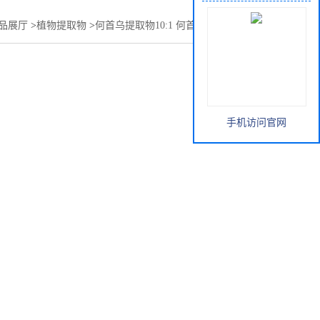
手机访问官网
品展厅
>
植物提取物
>
何首乌提取物10:1 何首乌粉 何首乌皂甙