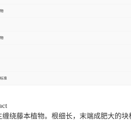
末
/纸板桶，内附双层塑料袋
物
物