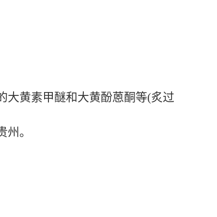
根，外表红褐色至暗褐色。气微，味
的大黄素甲醚和大黄酚蒽酮等(炙过