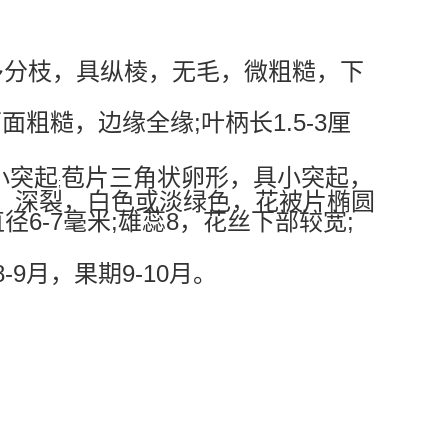
贵州。
多分枝，具纵棱，无毛，微粗糙，下
;
1.5-3
两面粗糙，边缘全缘
叶柄长
厘
小突起
苞片三角状卵形，具小突起，
;
，深裂，白色或淡绿色，花被片椭圆
6-7
;
8
;
直径
毫米
雄蕊
，花丝下部较宽