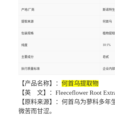
外观
棕黄色粉
别名
何首乌
CAS编号
包装
25公斤
产地/厂商
斯诺特生
提取来源
何首乌
包装规格
植物提取
10:1%
纯度
主要成分
皂甙