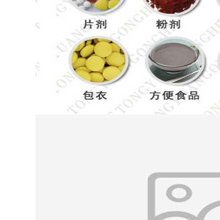
2.5-3
果
卵形，具
棱，长
毫米
:
瘦果
3