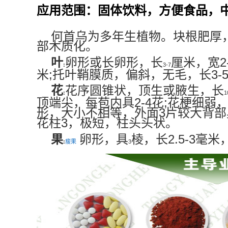
【原材产地】：产于陕西南部、甘
【储 存】：置于阴凉干燥、避光
【包 装】：协商或内用双层塑料袋
【保 质 期 】：24个月。
应用范围：固体饮料，方便食品，
何首乌为多年生植物。块根肥厚
部木质化。
2
叶
卵形或长卵形，长
厘米，宽
:
3-7
;
3-
米
托叶鞘膜质，偏斜，无毛，长
花
花序圆锥状，顶生或腋生，长
:
1
2-4
;
顶端尖，每苞内具
花
花梗细弱
3
形，大小不相等，外面
片较大背部
3
花柱
，极短，柱头头状。