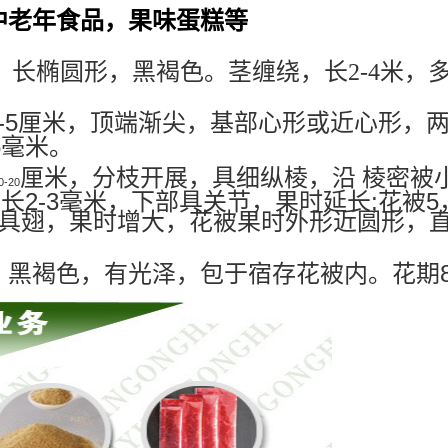
肃南部、华东、华中、华南、四川、云南及
，避高温处。
，1公斤铝箔袋，25公斤纸板桶
中老年食品，果味蛋糕等
，长椭圆形，黑褐色。茎缠绕，长
2-4
米，
-5
厘米，顶端渐尖，基部心形或近心形，
5
毫米。
厘米，分枝开展，具细纵棱，沿
棱密被
0-20
2-3
;
5
，长
毫米，下部具关节，果时延长
花被
具翅，果时增大，花被果时外形近圆形，