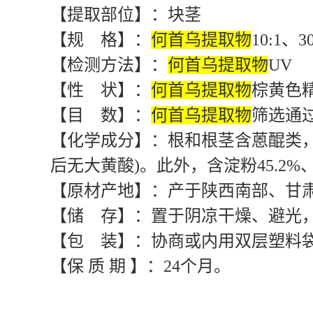
执行质量标准
企业内部
【产品名称】：
何首乌提取物
【英 文】：Fleeceflower Root Extra
【原料来源】：何首乌为蓼科多年
微苦而甘涩。
【提取部位】：块茎
【规 格】：
何首乌提取物
10:1
【检测方法】：
何首乌提取物
UV
【性 状】：
何首乌提取物
棕黄色
【目 数】：
何首乌提取物
筛选通过
【化学成分】：根和根茎含蒽醌类
后无大黄酸)。此外，含淀粉45.2%、