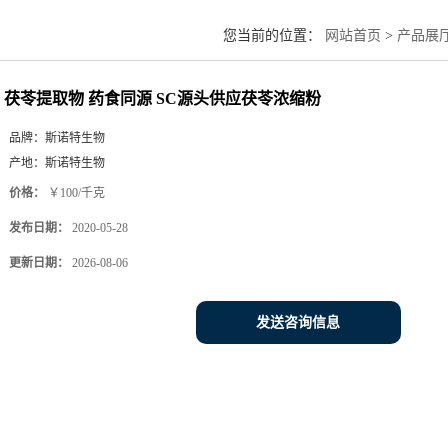
您当前的位置：
网站首页
>
产品展
茯苓提取物 药食同源 SC源头供应茯苓浓缩粉
品牌：
斯诺特生物
产地：
斯诺特生物
价格：
￥100/千克
发布日期：
2020-05-28
更新日期：
2026-08-06
发送咨询信息