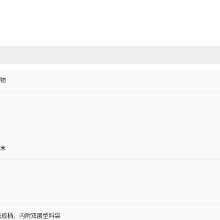
物
末
/纸板桶，内附双层塑料袋