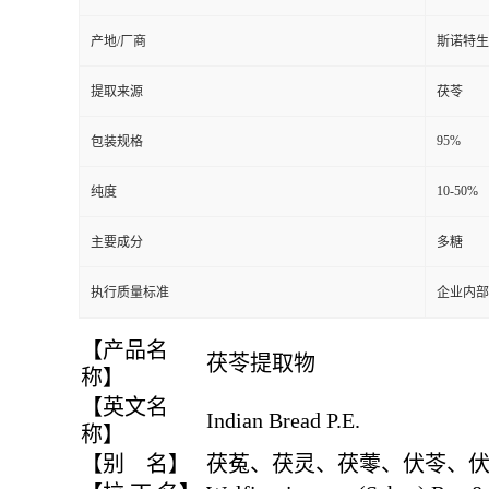
产地/厂商
斯诺特生
提取来源
茯苓
95%
包装规格
10-50%
纯度
主要成分
多糖
执行质量标准
企业内部
【产品名
茯苓提取物
称】
【英文名
Indian Bread P.E.
称】
【别 名】
茯菟、茯灵、茯蕶、伏苓、