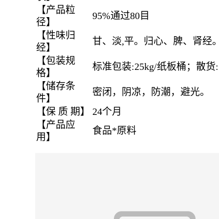
【产品粒
95%通过80目
径】
【性味归
甘、淡,平。归心、脾、肾经
经】
【包装规
标准包装:25kg/纸板桶；散货:1
格】
【储存条
密闭，阴凉，防潮，避光。
件】
【保 质 期】
24个月
【产品应
食品*原料
用】