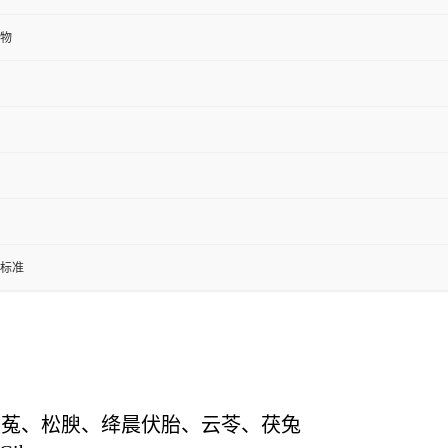
物
标准
伏菟、松腴、绛晨伏胎、云苓、茯兔