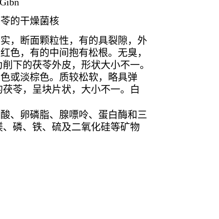
&Gibn
茯苓的干燥菌核
坚实，断面颗粒性，有的具裂隙，外
淡红色，有的中间抱有松根。无臭，
为削下的茯苓外皮，形状大小不一。
白色或淡棕色。质较松软，略具弹
的茯苓，呈块片状，大小不一。白
肪酸、卵磷脂、腺嘌呤、蛋白酶和三
镁、磷、铁、硫及二氧化硅等矿物