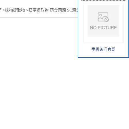
厅
>
植物提取物
>
茯苓提取物 药食同源 SC源头供应茯苓浓缩粉
手机访问官网