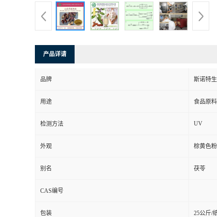
产品详请
品牌
斯诺特生
用途
食品原料
UV
检测方法
外观
棕黄色粉
别名
茯苓
CAS编号
包装
25公斤