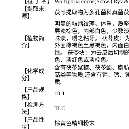
【拉 丁 名】
Wolfiporia cocos(Schw.) Ryv.
【提取来
茯苓提取物为多孔菌科真菌
源】
明显的皱缩纹理。体重，质
层淡棕色，内部白色，少数
【植物简
味淡，嚼之粘牙。 茯苓皮：
介】
外面棕褐色至黑褐色，内面
性。 茯苓块：为去皮后切制
色、淡红色或淡棕色。
含有茯苓聚糖、茯苓酸、脂
【化学成
萜类等物质,还含有钾、钙、
分】
质。
【产品规
10:1
格】
【检测方
TLC
法】
【产品性
棕黄色精细粉末
状】