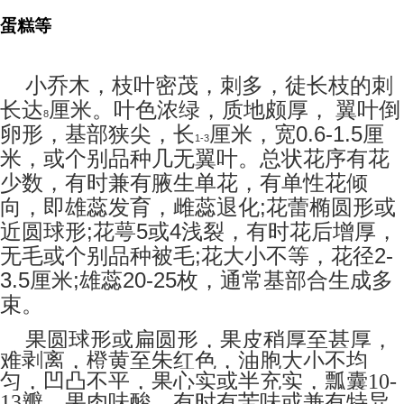
蛋糕等
小乔木，枝叶密茂，刺多，徒长枝的刺
长达
厘米。叶色浓绿，质地颇厚，
翼叶倒
8
卵形，基部狭尖，长
厘米，宽0.6-1.5厘
1-3
米，或个别品种几无翼叶。总状花序有花
少数，有时兼有腋生单花，有单性花倾
向，即雄蕊发育，雌蕊退化;花蕾椭圆形或
近圆球形;花萼5或4浅裂，有时花后增厚，
无毛或个别品种被毛;花大小不等，花径2-
3.5厘米;雄蕊20-25枚，通常基部合生成多
束。
果圆球形或扁圆形，果皮稍厚至甚厚，
难剥离，橙黄至朱红色，油胞大小不均
匀，凹凸不平，果心实或半充实，瓢囊
10-
瓣，果肉味酸，有时有苦味或兼有特异
13