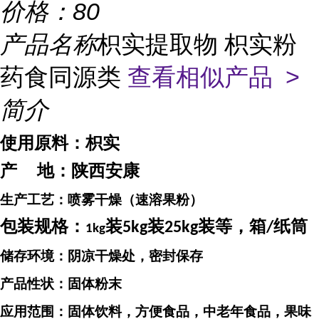
价格：
80
产品名称
枳实提取物 枳实粉
药食同源类
查看相似产品 >
简介
使用原料：
枳实
产
地：
陕西安康
生产工艺：喷雾干燥（速溶果粉）
包装规格：
装
装
装等，箱
纸筒
5kg
25kg
/
1kg
储存环境：阴凉干燥处，密封保存
产品性状：固体粉末
应用范围：固体饮料，方便食品，中老年食品，果味