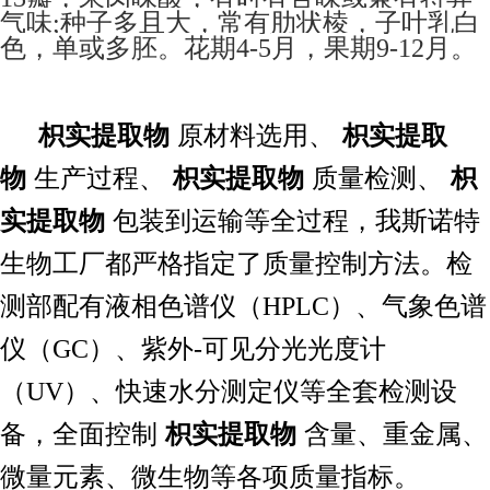
气味
种子多且大，常有肋状棱，子叶乳白
;
色，单或多胚。花期
月，果期
月。
4-5
9-12
枳实
提取物
枳实
提取
原材料选用、
物
枳实
提取物
枳
生产过程、
质量检测、
实
提取物
包装到运输等全过程，我斯诺特
生物工厂都严格指定了质量控制方法。检
测部配有液相色谱仪（HPLC）、气象色谱
仪（GC）、紫外-可见分光光度计
（UV）、快速水分测定仪等全套检测设
枳实
提取物
备，全面控制
含量、重金属、
微量元素、微生物等各项质量指标。