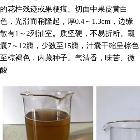
的花柱残迹或果梗痕。切面中果皮黄白
色，光滑而稍隆起，厚0.4～1.3cm，边缘
散有1～2列油室。质坚硬，不易折断。瓤
囊7～12瓣，少数至15瓣，汁囊干缩呈棕色
至棕褐色，内藏种子。气清香，味苦、微
酸