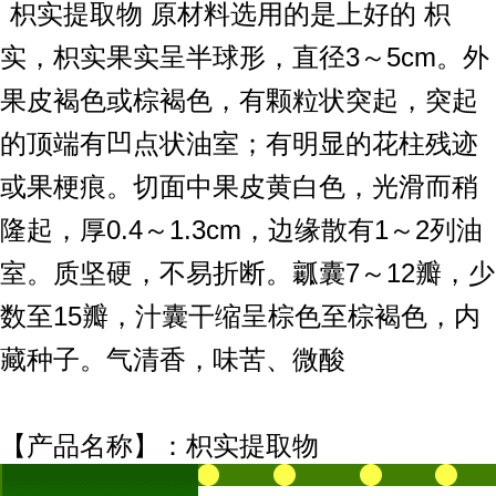
枳实
提取物
原材料选用的是上好的
枳
实
枳实果实呈半球形，直径3～5cm。外
，
果皮褐色或棕褐色，有颗粒状突起，突起
的顶端有凹点状油室；有明显的花柱残迹
或果梗痕。切面中果皮黄白色，光滑而稍
隆起，厚0.4～1.3cm，边缘散有1～2列油
室。质坚硬，不易折断。瓤囊7～12瓣，少
数至15瓣，汁囊干缩呈棕色至棕褐色，内
藏种子。气清香，味苦、微酸
【产品名称】：枳实提取物