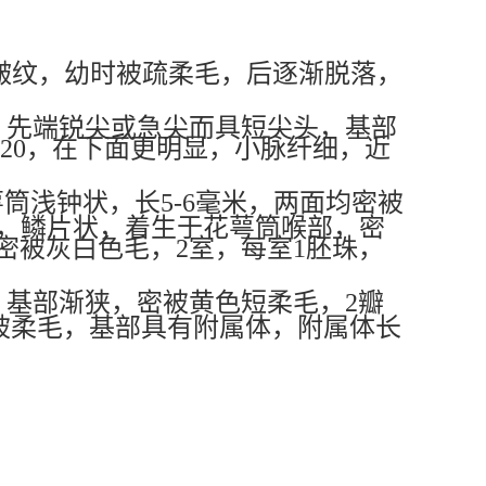
具皱纹，幼时被疏柔毛，后逐渐脱落，
米，先端锐尖或急尖而具短尖头，基部
20，在下面更明显，小脉纤细，近
筒浅钟状，长5-6毫米，两面均密被
0，鳞片状，着生于花萼筒喉部，密
，密被灰白色毛，2室，每室1胚珠，
，基部渐狭，密被黄色短柔毛，2瓣
疏被柔毛，基部具有附属体，附属体长