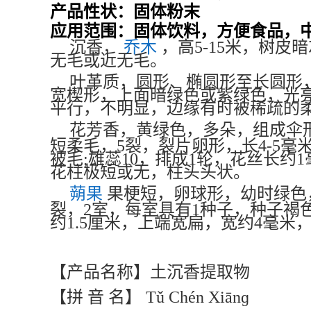
产品性状：固体粉末
应用范围：固体饮料，方便食品，
沉香，
乔木
，高5-15米，树
无毛或近无毛。
叶革质，圆形、椭圆形至长圆形，
宽楔形，上面暗绿色或紫绿色，光亮
平行，不明显，边缘有时被稀疏的柔
花芳香，黄绿色，多朵，组成伞
短柔毛，5裂，裂片卵形，长4-5
被毛;雄蕊10，排成1轮，花丝长约
花柱极短或无，柱头头状。
蒴果
果梗短，卵球形，幼时绿色
裂，2室，每室具有1种子，种子褐
约1.5厘米，上端宽扁，宽约4毫
【产品名称】土沉香提取物
【拼 音 名】 Tǔ Chén Xiānɡ