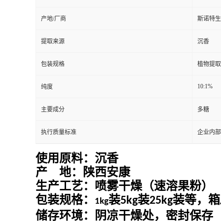
产地/厂商
斯诺特生
提取来源
沉香
包装规格
植物提取
10:1%
纯度
主要成分
多糖
执行质量标准
企业内部
使用原料：
沉香
产
地：
陕西安康
生产工艺：喷雾干燥（速溶果粉）
包装规格：
装
装
装等，箱
5kg
25kg
1kg
储存环境：阴凉干燥处，密封保存