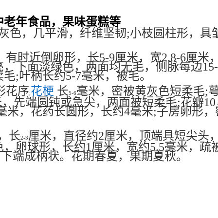
中老年食品，果味蛋糕等
皮暗灰色，几平滑，纤维坚韧;小枝圆柱形，
有时近倒卵形，长5-9厘米，宽2.8-6厘
，下面淡绿色，两面均无毛，侧脉每边15-
毛;叶柄长约5-7毫米，被毛。
形花序
花梗
长
毫米，密被黄灰色短柔毛;萼
;
5-6
毫米，先端圆钝或急尖，两面被短柔毛;花瓣1
1毫米，花药长圆形，长约4毫米;子房卵形
，长
厘米，直径约2厘米，顶端具短尖头
2-3
色，卵球形，长约1厘米，宽约5.5毫米，
米，下端成柄状。花期春夏，果期夏秋。