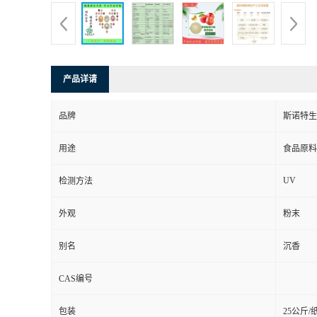
产品详请
品牌
斯诺特生
用途
食品原料
UV
检测方法
外观
粉末
别名
沉香
CAS编号
包装
25公斤