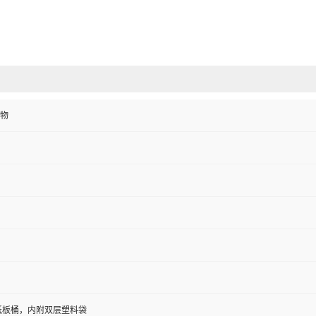
物
/纸板桶，内附双层塑料袋