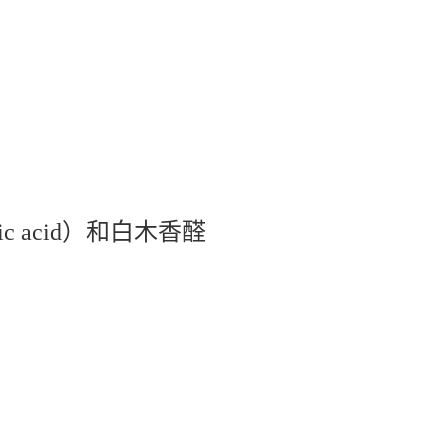
。
c acid）和白木香醛