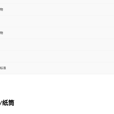
物
物
标准
纸筒
/