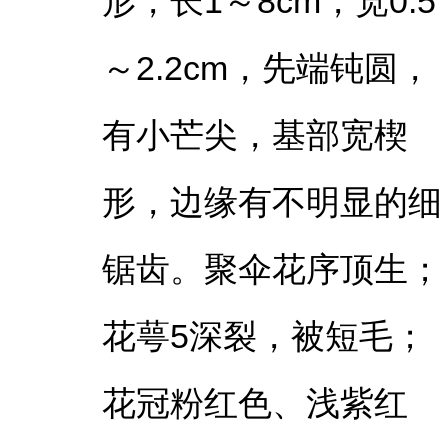
形，长1～8cm，宽0.5
～2.2cm，先端钝圆，
有小芒尖，基部宽楔
形，边缘有不明显的细
锯齿。聚伞花序顶生；
花萼5深裂，被短毛；
花冠粉红色、浅紫红