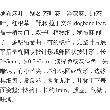
罗布麻叶，别名
:
茶叶花、泽漆麻、野茶
叶、红根草、野麻
;
拉丁文名
:dogbane leaf.
被子植物门，双子叶植物纲，罗布麻的叶
子，多皱缩卷曲，有的破碎，完整叶片展
平后呈椭圆状披针形或卵圆状披针形，长
2~5cm
，宽
0.5~2cm
，淡绿色或灰绿色，先
端钝，有小芒尖，基部钝圆或楔形，边缘
具细齿，常反卷，两面无毛，叶脉于下表
面突起
;
叶柄细，长约
4mm
。质脆。气微，
味淡。