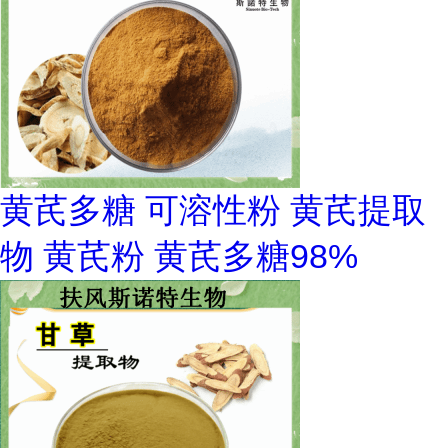
黄芪多糖 可溶性粉 黄芪提取
物 黄芪粉 黄芪多糖98%