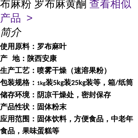
布麻粉 罗布麻黄酮
查看相似
产品 >
简介
使用原料：
罗布麻叶
产
地：
陕西安康
生产工艺：喷雾干燥（速溶果粉）
包装规格：
装
装
装等，箱
纸筒
5kg
25kg
/
1kg
储存环境：阴凉干燥处，密封保存
产品性状：固体粉末
应用范围：固体饮料，方便食品，中老年
食品，果味蛋糕等