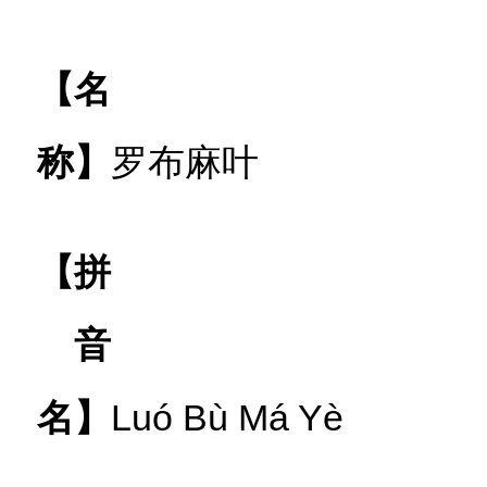
【名
称】
罗布麻叶
【拼
音
名】
Luó Bù Má Yè