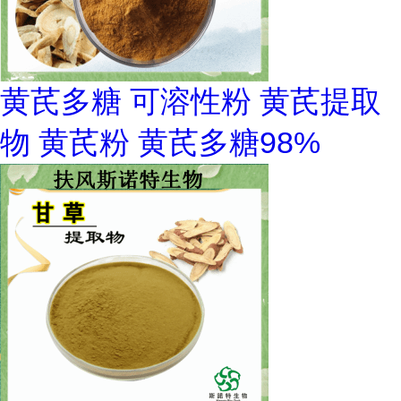
黄芪多糖 可溶性粉 黄芪提取
物 黄芪粉 黄芪多糖98%