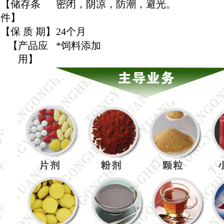
【储存条
密闭，阴凉，防潮，避光。
件】
【保 质 期】
24个月
【产品应
*饲料添
加
用】