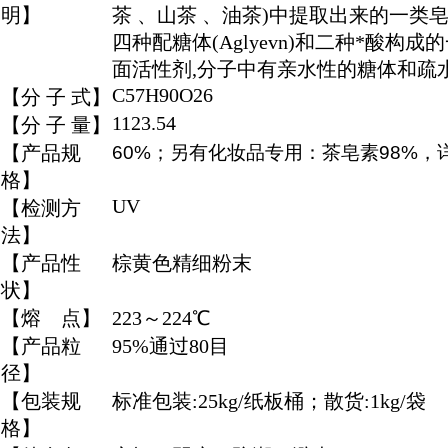
明】
茶 、山茶 、油茶)中提取出来的一类皂甙化合
四种配糖体(Aglyevn)和二种*酸
面活性剂,分子中有亲水性的糖体和疏
C57H90O26
【分 子 式】
1123.54
【分 子 量】
【产品规
60%；另有化妆品专用：茶皂素98%，
格】
UV
【检测方
法】
【产品性
棕黄色精细粉末
状】
【熔 点】
223～224℃
【产品粒
95%通过80目
径】
【包装规
标准包装:25kg/纸板桶；散货:1kg/袋
格】