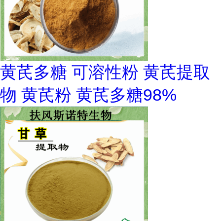
黄芪多糖 可溶性粉 黄芪提取
物 黄芪粉 黄芪多糖98%