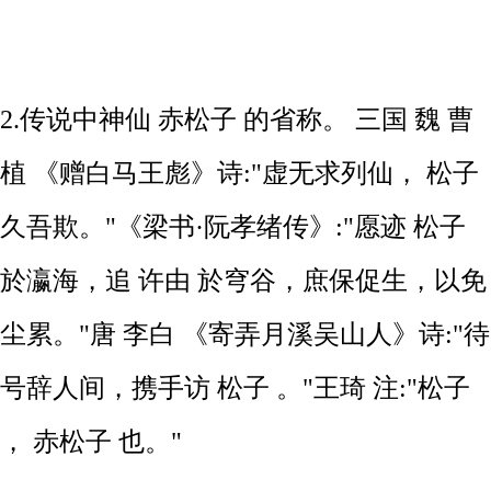
2.传说中神仙 赤松子 的省称。 三国 魏 曹
植 《赠白马王彪》诗:"虚无求列仙， 松子
久吾欺。"《梁书·阮孝绪传》:"愿迹 松子
於瀛海，追 许由 於穹谷，庶保促生，以免
尘累。"唐 李白 《寄弄月溪吴山人》诗:"待
号辞人间，携手访 松子 。"王琦 注:"松子
， 赤松子 也。"