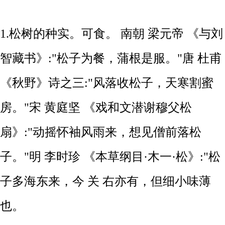
1.松树的种实。可食。 南朝 梁元帝 《与刘
智藏书》:"松子为餐，蒲根是服。"唐 杜甫
《秋野》诗之三:"风落收松子，天寒割蜜
房。"宋 黄庭坚 《戏和文潜谢穆父松
扇》:"动摇怀袖风雨来，想见僧前落松
子。"明 李时珍 《本草纲目·木一·松》:"松
子多海东来，今 关 右亦有，但细小味薄
也。