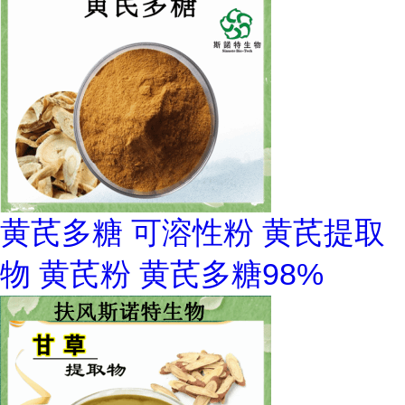
黄芪多糖 可溶性粉 黄芪提取
物 黄芪粉 黄芪多糖98%