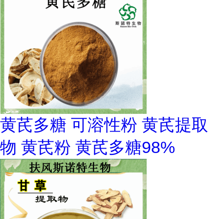
黄芪多糖 可溶性粉 黄芪提取
物 黄芪粉 黄芪多糖98%