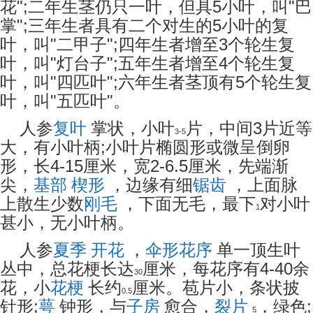
";
5
"
花
二年生茎仍只一叶，但具
小叶，叫
巴
";
5
掌
三年生者具有二个对生的
小叶的复
"
";
3
叶，叫
二甲子
四年生者增至
个轮生复
"
";
4
叶，叫
灯台子
五年生者增至
个轮生复
"
";
5
叶，叫
四匹叶
六年生者茎顶有
个轮生复
"
"
叶，叫
五匹叶
。
3
人参
复叶
掌状，小叶
片，中间
片近等
3-5
;
大，有小叶柄
小叶片椭圆形或微呈倒卵
4-15
2-6.5
形，长
厘米，宽
厘米，先端渐
尖，
基部
楔形
，边缘有细
锯齿
，上面脉
上散生少数
刚毛
，下面无毛，最下
对小叶
1
甚小，无小叶柄。
人参
夏季
开花
，
伞形花序
单一顶生叶
4-40
丛中，总花梗长达
厘米，每花序有
余
30
花，小
花梗
长约
厘米。苞片小，条状披
0.5
;
;
针形
萼
钟形，与
子房
愈合，
裂片
，绿色
5