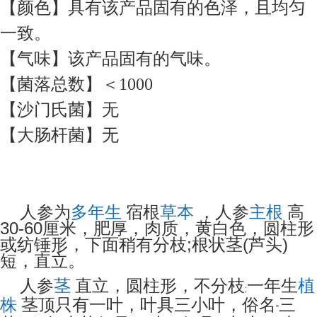
【颜色】具有该产品固有的色泽，且均匀
一致。
【气味】该产品固有的气味。
【菌落总数】＜1000
【沙门氏菌】无
【大肠杆菌】无
人参为
多年生
宿根
草本
，人参
主根
高
30-60厘米，肥厚，肉质，黄白色，圆柱形
或纺锤形，下面稍有分枝;根状茎(芦头)
短，直立。
人参
茎
直立，圆柱形，不分枝
一年生
植
;
株
茎顶只有一叶，叶具三小叶，俗名
三
"