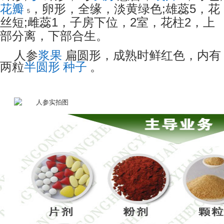
;
5
花瓣
，卵形，全缘，淡黄绿色
雄蕊
，花
5
;
1
2
2
丝短
雌蕊
，子房下位，
室，花柱
，上
部分离，下部合生。
人参
浆果
扁圆形，成熟时鲜红色，内有
两粒
半圆形
种子
。