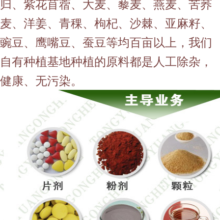
归、紫花苜蓿、大麦、藜麦、燕麦、苦荞
麦、洋姜、青稞、枸杞、沙棘、亚麻籽、
豌豆、鹰嘴豆、蚕豆等均百亩以上，我们
自有种植基地种植的原料都是人工除杂，
健康、无污染。