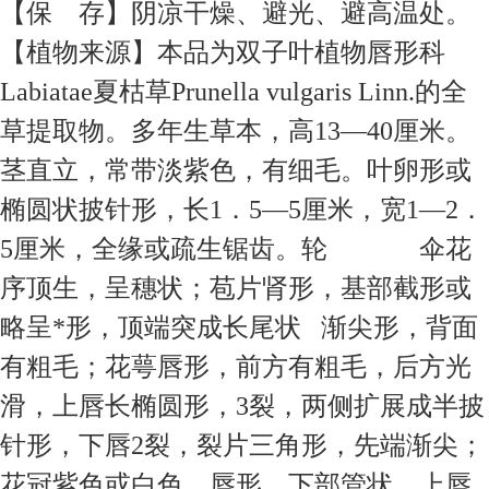
【保 存】阴凉干燥、避光、避高温处。
【植物来源】本品为双子叶植物唇形科
Labiatae夏枯草Prunella vulgaris Linn.的全
草提取物。多年生草本，高13—40厘米。
茎直立，常带淡紫色，有细毛。叶卵形或
椭圆状披针形，长1．5—5厘米，宽1—2．
5厘米，全缘或疏生锯齿。轮 伞花
序顶生，呈穗状；苞片肾形，基部截形或
略呈*形，顶端突成长尾状 渐尖形，背面
有粗毛；花萼唇形，前方有粗毛，后方光
滑，上唇长椭圆形，3裂，两侧扩展成半披
针形，下唇2裂，裂片三角形，先端渐尖；
花冠紫色或白色，唇形，下部管状，上唇