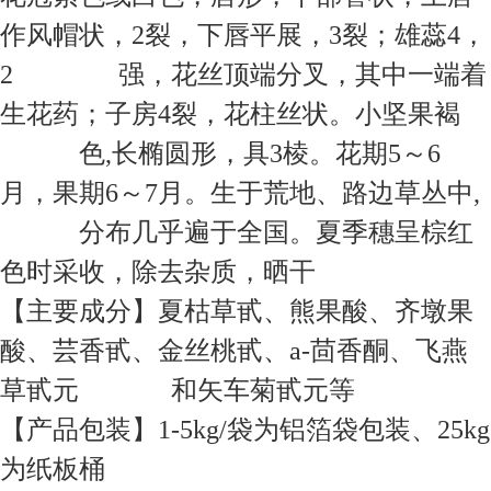
作风帽状，2裂，下唇平展，3裂；雄蕊4，
2 强，花丝顶端分叉，其中一端着
生花药；子房4裂，花柱丝状。小坚果褐
色,长椭圆形，具3棱。花期5～6
月，果期6～7月。生于荒地、路边草丛中,
分布几乎遍于全国。夏季穗呈棕红
色时采收，除去杂质，晒干
【主要成分】夏枯草甙、熊果酸、齐墩果
酸、芸香甙、金丝桃甙、a-茴香酮、飞燕
草甙元 和矢车菊甙元等
【产品包装】1-5kg/袋为铝箔袋包装、25kg
为纸板桶