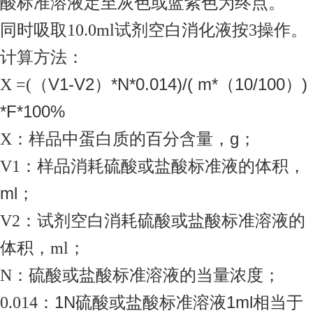
酸标准溶液定至灰色或蓝紫色为终点。
同时吸取
10.0ml
试剂空白消化液按
3
操作。
计算方法：
V1-V2
*N*0.014)/( m*
10/100
)
X =(
（
）
（
）
*F*100%
g
X
：样品中蛋白质的百分含量，
；
V1
：样品消耗硫酸或盐酸标准液的体积，
ml
；
V2
：试剂空白消耗硫酸或盐酸标准溶液的
体积，
ml
；
N
：硫酸或盐酸标准溶液的当量浓度；
1N
1ml
0.014
：
硫酸或盐酸标准溶液
相当于