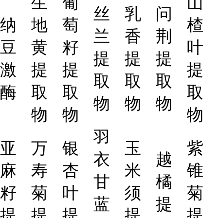
生
葡
山
丝
乳
问
纳
地
萄
楂
兰
香
荆
豆
黄
籽
叶
提
提
提
激
提
提
提
取
取
取
酶
取
取
取
物
物
物
物
物
物
羽
亚
万
银
玉
紫
衣
越
麻
寿
杏
米
锥
甘
橘
籽
菊
叶
须
菊
蓝
提
提
提
提
提
提