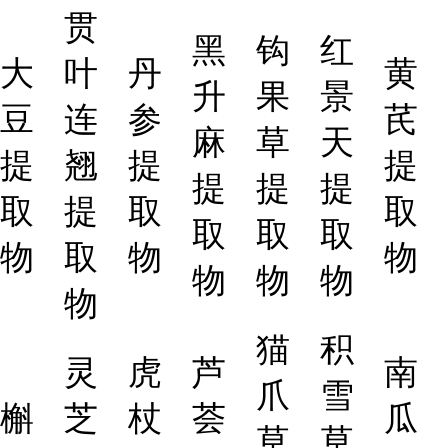
贯
黑
钩
红
大
叶
丹
黄
升
果
景
豆
连
参
芪
麻
草
天
提
翘
提
提
提
提
提
取
提
取
取
取
取
取
物
取
物
物
物
物
物
物
猫
积
灵
虎
芦
南
爪
雪
槲
芝
杖
荟
瓜
草
草