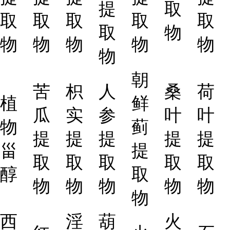
提
取
取
取
取
取
取
取
物
物
物
物
物
物
物
朝
苦
枳
人
桑
荷
植
鲜
瓜
实
参
叶
叶
物
蓟
提
提
提
提
提
甾
提
取
取
取
取
取
醇
取
物
物
物
物
物
物
西
淫
葫
火