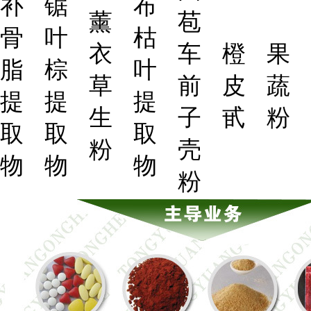
补
锯
布
薰
苞
骨
叶
枯
衣
车
橙
果
脂
棕
叶
草
前
皮
蔬
提
提
提
生
子
甙
粉
取
取
取
粉
壳
物
物
物
粉