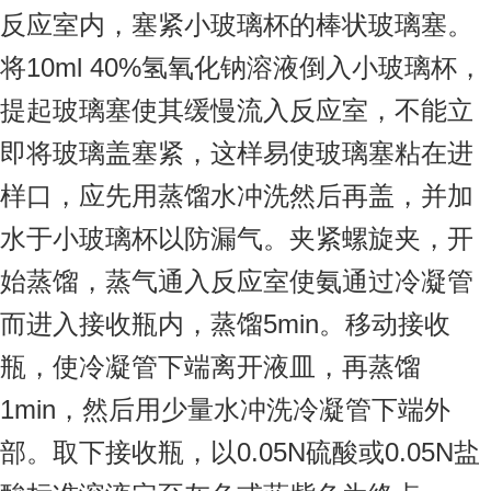
反应室内，塞紧小玻璃杯的棒状玻璃塞。
10ml 40%
将
氢氧化钠溶液倒入小玻璃杯，
提起玻璃塞使其缓慢流入反应室，不能立
即将玻璃盖塞紧，这样易使玻璃塞粘在进
样口，应先用蒸馏水冲洗然后再盖，并加
水于小玻璃杯以防漏气。夹紧螺旋夹，开
始蒸馏，蒸气通入反应室使氨通过冷凝管
5min
而进入接收瓶内，蒸馏
。移动接收
瓶，使冷凝管下端离开液皿，再蒸馏
1min
，然后用少量水冲洗冷凝管下端外
0.05N
0.05N
部。取下接收瓶，以
硫酸或
盐