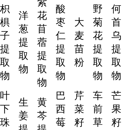
紫
枳
酸
野
何
洋
花
椇
枣
大
菊
首
葱
苜
子
仁
麦
花
乌
提
蓿
提
提
苗
提
提
取
提
取
取
粉
取
取
物
取
物
物
物
物
物
叶
巴
芹
车
芒
生
黄
下
西
菜
前
果
姜
芩
珠
莓
籽
草
籽
提
提