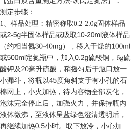
【蛋白质含量测定方法
凯氏定氮法】：
-
测定步骤：
1
、样品处理：精密称取
0.2-2.0g
固体样品
2-5g
10-20ml
或
半固体样品或吸取
液体样品
30-40mg
100ml
（约相当氮
），移入干燥的
500ml
0.2g
或
定氮瓶中，加入
硫酸铜，
6g
硫
20
酸钾及
毫升硫酸，稍摇匀后于瓶口放一
45
小漏斗，将瓶以
度角斜支于有小孔的石
棉网上，小火加热，待内容物全部炭化，
泡沫完全停止后，加强火力，并保持瓶内
液体微沸，至液体呈蓝绿色澄清透明后，
0.5
再继续加热
小时。取下放冷，小心加