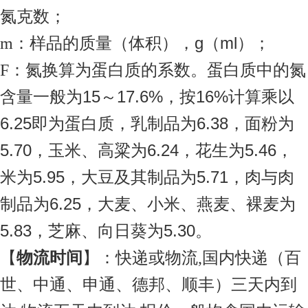
氮克数；
g
ml
m
：样品的质量（体积），
（
）；
F
：氮换算为蛋白质的系数。蛋白质中的氮
15
17.6%
16%
含量一般为
～
，按
计算乘以
6.25
6.38
即为蛋白质，乳制品为
，面粉为
5.70
6.24
5.46
，玉米、高粱为
，花生为
，
5.95
5.71
米为
，大豆及其制品为
，肉与肉
6.25
制品为
，大麦、小米、燕麦、裸麦为
5.83
5.30
，芝麻、向日葵为
。
【
物流时间
】：快递或物流,国内快递（百
世、中通、申通、德邦、顺丰）三天内到