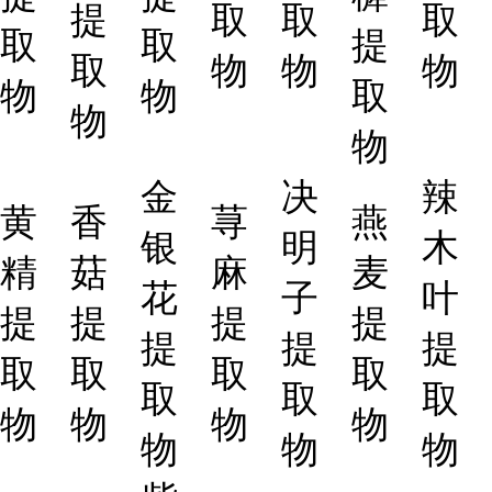
提
取
取
取
取
取
提
取
物
物
物
物
物
取
物
物
金
决
辣
黄
香
荨
燕
银
明
木
精
菇
麻
麦
花
子
叶
提
提
提
提
提
提
提
取
取
取
取
取
取
取
物
物
物
物
物
物
物