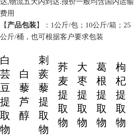
达,物流五天内到达.报价一般均含国内运输
费用
【
产品包装
】：1公斤/包；10公斤/箱；25
公斤/桶，也可根据客户要求包装
白
刺
荞
大
葛
枸
芸
白
蒺
麦
枣
根
杞
豆
藜
藜
提
提
提
提
提
芦
提
取
取
取
取
取
醇
取
物
物
物
物
物
物