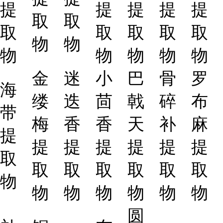
提
提
提
提
提
取
取
取
取
取
取
取
物
物
物
物
物
物
物
金
迷
小
巴
骨
罗
海
缕
迭
茴
戟
碎
布
带
梅
香
香
天
补
麻
提
提
提
提
提
提
提
取
取
取
取
取
取
取
物
物
物
物
物
物
物
圆