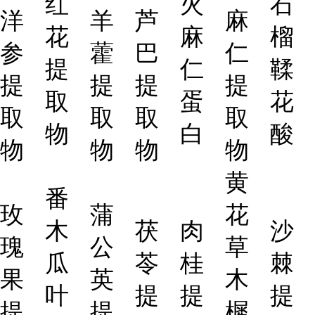
红
火
石
洋
羊
芦
麻
花
麻
榴
参
藿
巴
仁
提
仁
鞣
提
提
提
提
取
蛋
花
取
取
取
取
物
白
酸
物
物
物
物
黄
番
玫
蒲
花
木
茯
肉
沙
瑰
公
草
瓜
苓
桂
棘
果
英
木
叶
提
提
提
提
提
樨