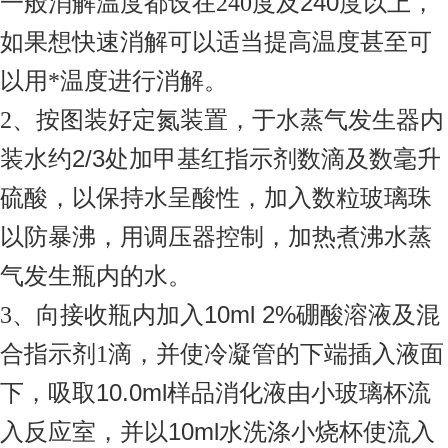
240
一般消解温度都设在
240
度及
度以上，
如果想快速消解可以适当提高温度甚至可
以用*温度进行消解。
2
、按图装好定氮装置，于水蒸气发生器内
2/3
装水约
处加甲基红指示剂数滴及数毫升
硫酸，以保持水呈酸性，加入数粒玻璃珠
以防暴沸，用调压器控制，加热煮沸水蒸
气发生瓶内的水。
10ml 2%
3
、向接收瓶内加入
硼酸溶液及混
合指示剂
1
滴，并使冷凝管的下端插入液面
10.0ml
下，吸取
样品消化液由小玻璃杯流
10ml
入反应室，并以
水洗涤小烧杯使流入