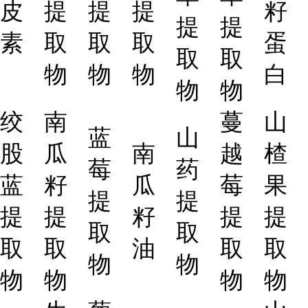
皮
提
提
提
籽
提
提
素
取
取
取
蛋
取
取
物
物
物
白
物
物
绞
南
蔓
山
蓝
山
股
瓜
南
越
楂
莓
药
蓝
籽
瓜
莓
果
提
提
提
提
籽
提
提
取
取
取
取
油
取
取
物
物
物
物
物
物