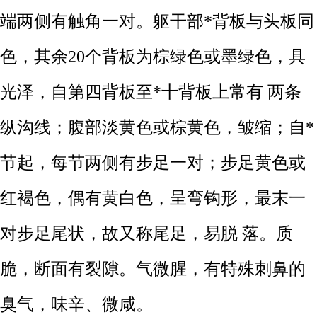
端两侧有触角一对。躯干部*背板与头板同
色，其余20个背板为棕绿色或墨绿色，具
光泽，自第四背板至*十背板上常有 两条
纵沟线；腹部淡黄色或棕黄色，皱缩；自*
节起，每节两侧有步足一对；步足黄色或
红褐色，偶有黄白色，呈弯钩形，最末一
对步足尾状，故又称尾足，易脱 落。质
脆，断面有裂隙。气微腥，有特殊刺鼻的
臭气，味辛、微咸。