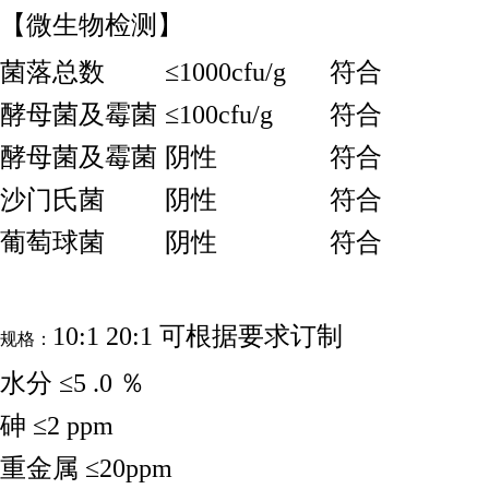
【微生物检测】
菌落总数
≤1000cfu/g
符合
酵母菌及霉菌
≤100cfu/g
符合
酵母菌及霉菌
阴性
符合
沙门氏菌
阴性
符合
葡萄球菌
阴性
符合
10:1 20:1 可根据要求订制
规格：
水分 ≤5 .0 ％
砷 ≤2 ppm
重金属 ≤20ppm