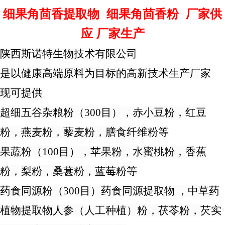
细果角茴香提取物 细果角茴香粉 厂家供
应 厂家生产
陕西斯诺特生物技术
有限公司
是以健康高端原料为目标的高新技术生产厂家
现可提供
超细五谷杂粮粉（
300目），赤小豆粉，红豆
粉，燕麦粉，藜麦粉，膳食纤维粉等
果蔬粉（
100目），苹果粉，水蜜桃粉，香蕉
粉，梨粉，桑葚粉，蓝莓粉等
药食同源粉（
300目）
药食同源提取物
，
中草药
植物提取物
人参（人工种植）
粉
，茯苓粉，芡实