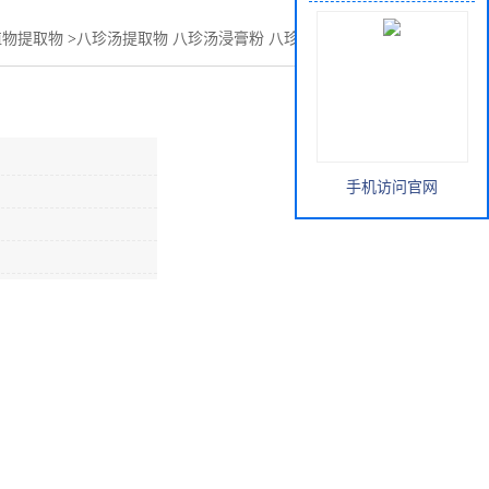
植物提取物
>
八珍汤提取物 八珍汤浸膏粉 八珍汤粉 斯诺特订做
手机访问官网