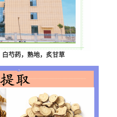
，白芍药，熟地，炙甘草