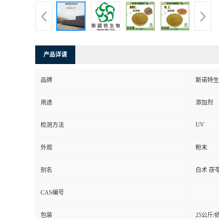
产品详请
品牌
斯诺特生
用途
添加剂
UV
检测方法
外观
粉末
别名
白术 茯苓
CAS编号
包装
25公斤