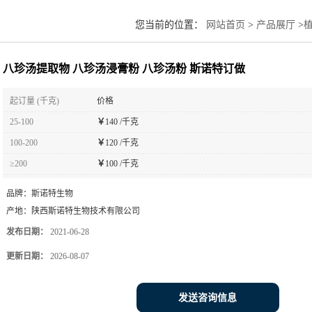
您当前的位置：
网站首页
>
产品展厅
>
八珍汤提取物 八珍汤浸膏粉 八珍汤粉 斯诺特订做
起订量 (千克)
价格
25-100
￥
140 /千克
100-200
￥
120 /千克
≥200
￥
100 /千克
品牌：
斯诺特生物
产地：
陕西斯诺特生物技术有限公司
发布日期：
2021-06-28
更新日期：
2026-08-07
发送咨询信息