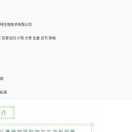
特生物技术有限公司
 甘草当归 川芎 大枣 生姜 白芍 熟地
取
标准