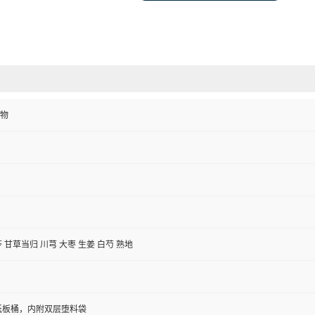
物
 甘草当归 川芎 大枣 生姜 白芍 熟地
/纸板桶，内附双层堕料袋