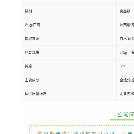
级别
食品级
产地/厂商
陕西斯诺
提取来源
白术 茯苓
包装规格
25kg一桶
98%
纯度
主要成分
全组分提
执行质量标准
企业内部