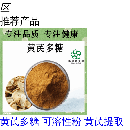
区
推荐产品
黄芪多糖 可溶性粉 黄芪提取